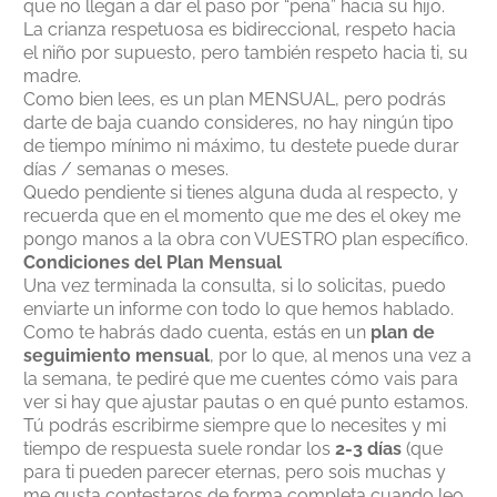
que no llegan a dar el paso por “pena” hacia su hijo.
La crianza respetuosa es bidireccional, respeto hacia
el niño por supuesto, pero también respeto hacia ti, su
madre.
Como bien lees, es un plan MENSUAL, pero podrás
darte de baja cuando consideres, no hay ningún tipo
de tiempo mínimo ni máximo, tu destete puede durar
días / semanas o meses.
Quedo pendiente si tienes alguna duda al respecto, y
recuerda que en el momento que me des el okey me
pongo manos a la obra con VUESTRO plan específico.
Condiciones del Plan Mensual
Una vez terminada la consulta, si lo solicitas, puedo
enviarte un informe con todo lo que hemos hablado.
Como te habrás dado cuenta, estás en un
plan de
seguimiento mensual
, por lo que, al menos una vez a
la semana, te pediré que me cuentes cómo vais para
ver si hay que ajustar pautas o en qué punto estamos.
Tú podrás escribirme siempre que lo necesites y mi
tiempo de respuesta suele rondar los
2-3 días
(que
para ti pueden parecer eternas, pero sois muchas y
me gusta contestaros de forma completa cuando leo